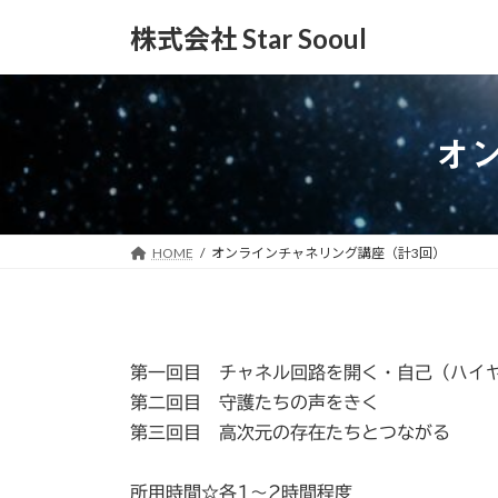
コ
ナ
株式会社 Star Sooul
ン
ビ
テ
ゲ
ン
ー
ツ
シ
へ
ョ
オ
ス
ン
キ
に
ッ
移
プ
動
HOME
オンラインチャネリング講座（計3回）
第一回目 チャネル回路を開く・自己（ハイ
第二回目 守護たちの声をきく
第三回目 高次元の存在たちとつながる
所用時間☆各1〜2時間程度