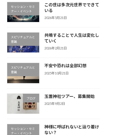
この世は多次元世界でできて
セッション・セミ
いる
ナー・イベント
2026年5月21日
共鳴することで人生は変化し
スピリチュアルと
ていく
意識
2026年2月21日
不安や恐れは全部幻想
スピリチュアルと
意識
2025年10月21日
玉置神社ツアー、募集開始
ブログ
2025年9月2日
神様に呼ばれないと辿り着け
セッション・セミ
ない？
ナー・イベント