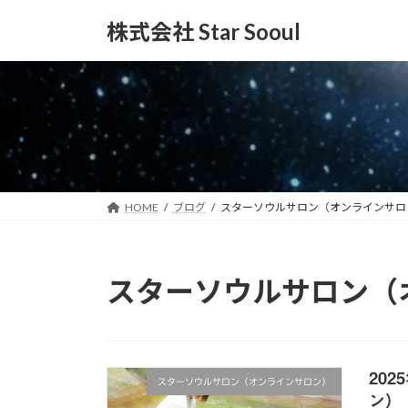
コ
ナ
株式会社 Star Sooul
ン
ビ
テ
ゲ
ン
ー
ツ
シ
へ
ョ
ス
ン
キ
に
ッ
移
プ
動
HOME
ブログ
スターソウルサロン（オンラインサロ
スターソウルサロン（
20
スターソウルサロン（オンラインサロン）
ン）